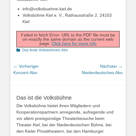
info@volksbuehne-kiel.de
Volksbühne Kiel e. V., Rathausstraße 2, 24103
Kiel
Failed to fetch Error: URL to the PDF file must be
on exactly the same domain as the current web
page.
Click here for more info
Kategorien
Das feste Volksbühnen-Abo
Beitragsnavigation
← Vorheriger
Nächster →
Vorheriger
Nächster
Konzert-Abo
Niederdeutsches Abo
Beitrag:
Beitrag:
Das ist die Volksbühne
Die Volksbühne bietet ihren Mitgliedern und
Kooperationspartnern anregende, aufregende und
vor allem preisgünstige Theaterbesuche beim
Theater Kiel, bei der Niederdeutschen Bühne, bei
den Kieler Privattheatern, bei den Hamburger