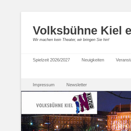
Volksbühne Kiel e
Wir machen kein Theater, wir bringen Sie hin!
Primäres Menü
Zum
Spielzeit 2026/2027
Neuigkeiten
Veranst
Inhalt
springen
Sekundäres Menü
Zum
Impressum
Newsletter
Inhalt
springen