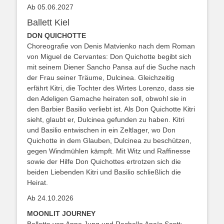
Ab 05.06.2027
Ballett Kiel
DON QUICHOTTE
Choreografie von Denis Matvienko nach dem Roman
von Miguel de Cervantes: Don Quichotte begibt sich
mit seinem Diener Sancho Pansa auf die Suche nach
der Frau seiner Träume, Dulcinea. Gleichzeitig
erfährt Kitri, die Tochter des Wirtes Lorenzo, dass sie
den Adeligen Gamache heiraten soll, obwohl sie in
den Barbier Basilio verliebt ist. Als Don Quichotte Kitri
sieht, glaubt er, Dulcinea gefunden zu haben. Kitri
und Basilio entwischen in ein Zeltlager, wo Don
Quichotte in dem Glauben, Dulcinea zu beschützen,
gegen Windmühlen kämpft. Mit Witz und Raffinesse
sowie der Hilfe Don Quichottes ertrotzen sich die
beiden Liebenden Kitri und Basilio schließlich die
Heirat.
Ab 24.10.2026
MOONLIT JOURNEY
Ballette von Anne Jung und Rachelle Anaïs Scott: