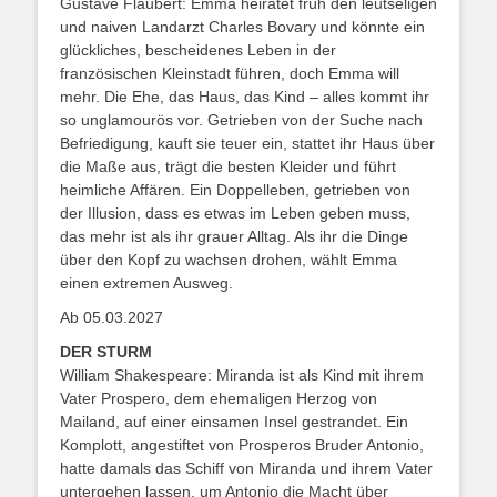
Gustave Flaubert: Emma heiratet früh den leutseligen
und naiven Landarzt Charles Bovary und könnte ein
glückliches, bescheidenes Leben in der
französischen Kleinstadt führen, doch Emma will
mehr. Die Ehe, das Haus, das Kind – alles kommt ihr
so unglamourös vor. Getrieben von der Suche nach
Befriedigung, kauft sie teuer ein, stattet ihr Haus über
die Maße aus, trägt die besten Kleider und führt
heimliche Affären. Ein Doppelleben, getrieben von
der Illusion, dass es etwas im Leben geben muss,
das mehr ist als ihr grauer Alltag. Als ihr die Dinge
über den Kopf zu wachsen drohen, wählt Emma
einen extremen Ausweg.
Ab 05.03.2027
DER STURM
William Shakespeare: Miranda ist als Kind mit ihrem
Vater Prospero, dem ehemaligen Herzog von
Mailand, auf einer einsamen Insel gestrandet. Ein
Komplott, angestiftet von Prosperos Bruder Antonio,
hatte damals das Schiff von Miranda und ihrem Vater
untergehen lassen, um Antonio die Macht über