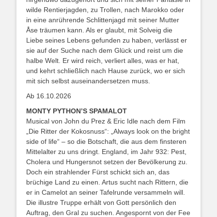
wilde Rentierjagden, zu Trollen, nach Marokko oder
in eine anrührende Schlittenjagd mit seiner Mutter
Åse träumen kann. Als er glaubt, mit Solveig die
Liebe seines Lebens gefunden zu haben, verlässt er
sie auf der Suche nach dem Glück und reist um die
halbe Welt. Er wird reich, verliert alles, was er hat,
und kehrt schließlich nach Hause zurück, wo er sich
mit sich selbst auseinandersetzen muss.
Ab 16.10.2026
MONTY PYTHON’S SPAMALOT
Musical von John du Prez & Eric Idle nach dem Film
„Die Ritter der Kokosnuss“: „Always look on the bright
side of life“ – so die Botschaft, die aus dem finsteren
Mittelalter zu uns dringt. England, im Jahr 932: Pest,
Cholera und Hungersnot setzen der Bevölkerung zu.
Doch ein strahlender Fürst schickt sich an, das
brüchige Land zu einen. Artus sucht nach Rittern, die
er in Camelot an seiner Tafelrunde versammeln will.
Die illustre Truppe erhält von Gott persönlich den
Auftrag, den Gral zu suchen. Angespornt von der Fee