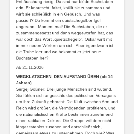
Enttäuschung riesig. Da sind nur blöde Buchstaben
drin. Er knautscht, faltet, knüllt sie zusammen und
wirft sie schließlich in ein Gebüsch. Und was
passiert? Da kommt ein quietschegelber Igel
angerannt. Moment mal! Die Buchstaben, die er
zusammengesetzt und dann weggeworfen hat, das
war doch das Wort „quietschegelb“. Oskar wirft mit
immer neuen Wörtern um sich. Aber irgendwann ist
die Truhe leer und wo bekommt er jetzt neue
Buchstaben her?
Ab 21.11.2026
WEGKLATSCHEN. DEN AUFSTAND ÜBEN (ab 14
Jahren)
Sergej Gößner: Drei junge Menschen sind wütend.
Sie fühlen sich angesichts des politischen Versagens
um ihre Zukunft gebracht: Die Kluft zwischen Arm und
Reich wird größer, die Vermögenden profitieren, und
die nationalistischen Kräfte bestimmen zunehmend
einen radikalen Diskurs. Die Gruppe will dem nicht
länger tatenlos zusehen und entschließt sich,
gemeinsam etwas zu unternehmen. Doch wie? Was