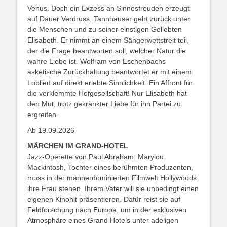
Venus. Doch ein Exzess an Sinnesfreuden erzeugt
auf Dauer Verdruss. Tannhäuser geht zurück unter
die Menschen und zu seiner einstigen Geliebten
Elisabeth. Er nimmt an einem Sängerwettstreit teil,
der die Frage beantworten soll, welcher Natur die
wahre Liebe ist. Wolfram von Eschenbachs
asketische Zurückhaltung beantwortet er mit einem
Loblied auf direkt erlebte Sinnlichkeit. Ein Affront für
die verklemmte Hofgesellschaft! Nur Elisabeth hat
den Mut, trotz gekränkter Liebe für ihn Partei zu
ergreifen.
Ab 19.09.2026
MÄRCHEN IM GRAND-HOTEL
Jazz-Operette von Paul Abraham: Marylou
Mackintosh, Tochter eines berühmten Produzenten,
muss in der männerdominierten Filmwelt Hollywoods
ihre Frau stehen. Ihrem Vater will sie unbedingt einen
eigenen Kinohit präsentieren. Dafür reist sie auf
Feldforschung nach Europa, um in der exklusiven
Atmosphäre eines Grand Hotels unter adeligen