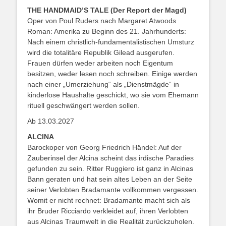
THE HANDMAID’S TALE (Der Report der Magd)
Oper von Poul Ruders nach Margaret Atwoods
Roman: Amerika zu Beginn des 21. Jahrhunderts:
Nach einem christlich-fundamentalistischen Umsturz
wird die totalitäre Republik Gilead ausgerufen.
Frauen dürfen weder arbeiten noch Eigentum
besitzen, weder lesen noch schreiben. Einige werden
nach einer „Umerziehung“ als „Dienstmägde“ in
kinderlose Haushalte geschickt, wo sie vom Ehemann
rituell geschwängert werden sollen.
Ab 13.03.2027
ALCINA
Barockoper von Georg Friedrich Händel: Auf der
Zauberinsel der Alcina scheint das irdische Paradies
gefunden zu sein. Ritter Ruggiero ist ganz in Alcinas
Bann geraten und hat sein altes Leben an der Seite
seiner Verlobten Bradamante vollkommen vergessen.
Womit er nicht rechnet: Bradamante macht sich als
ihr Bruder Ricciardo verkleidet auf, ihren Verlobten
aus Alcinas Traumwelt in die Realität zurückzuholen.