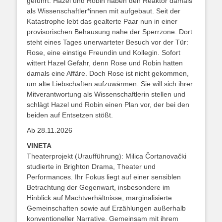
geführt. Hazel und Robin haben den Reaktor damals
als Wissenschaftler*innen mit aufgebaut. Seit der
Katastrophe lebt das gealterte Paar nun in einer
provisorischen Behausung nahe der Sperrzone. Dort
steht eines Tages unerwarteter Besuch vor der Tür:
Rose, eine einstige Freundin und Kollegin. Sofort
wittert Hazel Gefahr, denn Rose und Robin hatten
damals eine Affäre. Doch Rose ist nicht gekommen,
um alte Liebschaften aufzuwärmen: Sie will sich ihrer
Mitverantwortung als Wissenschaftlerin stellen und
schlägt Hazel und Robin einen Plan vor, der bei den
beiden auf Entsetzen stößt.
Ab 28.11.2026
VINETA
Theaterprojekt (Uraufführung): Milica Čortanovački
studierte in Brighton Drama, Theater und
Performances. Ihr Fokus liegt auf einer sensiblen
Betrachtung der Gegenwart, insbesondere im
Hinblick auf Machtverhältnisse, marginalisierte
Gemeinschaften sowie auf Erzählungen außerhalb
konventioneller Narrative. Gemeinsam mit ihrem