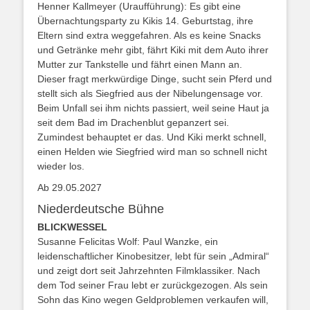
Henner Kallmeyer (Uraufführung): Es gibt eine
Übernachtungsparty zu Kikis 14. Geburtstag, ihre
Eltern sind extra weggefahren. Als es keine Snacks
und Getränke mehr gibt, fährt Kiki mit dem Auto ihrer
Mutter zur Tankstelle und fährt einen Mann an.
Dieser fragt merkwürdige Dinge, sucht sein Pferd und
stellt sich als Siegfried aus der Nibelungensage vor.
Beim Unfall sei ihm nichts passiert, weil seine Haut ja
seit dem Bad im Drachenblut gepanzert sei.
Zumindest behauptet er das. Und Kiki merkt schnell,
einen Helden wie Siegfried wird man so schnell nicht
wieder los.
Ab 29.05.2027
Niederdeutsche Bühne
BLICKWESSEL
Susanne Felicitas Wolf: Paul Wanzke, ein
leidenschaftlicher Kinobesitzer, lebt für sein „Admiral“
und zeigt dort seit Jahrzehnten Filmklassiker. Nach
dem Tod seiner Frau lebt er zurückgezogen. Als sein
Sohn das Kino wegen Geldproblemen verkaufen will,