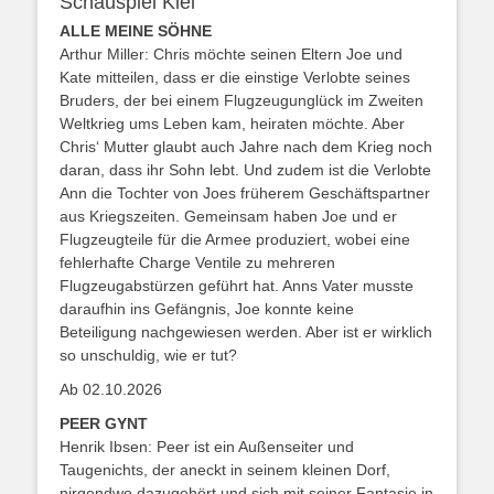
Schauspiel Kiel
ALLE MEINE SÖHNE
Arthur Miller: Chris möchte seinen Eltern Joe und
Kate mitteilen, dass er die einstige Verlobte seines
Bruders, der bei einem Flugzeugunglück im Zweiten
Weltkrieg ums Leben kam, heiraten möchte. Aber
Chris‘ Mutter glaubt auch Jahre nach dem Krieg noch
daran, dass ihr Sohn lebt. Und zudem ist die Verlobte
Ann die Tochter von Joes früherem Geschäftspartner
aus Kriegszeiten. Gemeinsam haben Joe und er
Flugzeugteile für die Armee produziert, wobei eine
fehlerhafte Charge Ventile zu mehreren
Flugzeugabstürzen geführt hat. Anns Vater musste
daraufhin ins Gefängnis, Joe konnte keine
Beteiligung nachgewiesen werden. Aber ist er wirklich
so unschuldig, wie er tut?
Ab 02.10.2026
PEER GYNT
Henrik Ibsen: Peer ist ein Außenseiter und
Taugenichts, der aneckt in seinem kleinen Dorf,
nirgendwo dazugehört und sich mit seiner Fantasie in