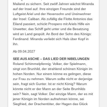
Mailand zu sichern. Seit zwölf Jahren wächst Miranda
auf der Insel auf. Ihre einzigen Freunde sind der
Luftgeist Ariel und der Hexensohn und Ureinwohner
der Insel: Caliban. Als zufällig die Flotte Antonios das
Eiland passiert, schickt Prospero mit Ariels Hilfe ein
Unwetter, das Schiff geht unter und die Besatzung
wird an Land gespült. An Bord der Sohn des Königs:
Ferdinand. Miranda verliebt sich Hals über Kopf in
ihn.
Ab 09.04.2027
SEE AUS ASCHE – DAS LIED DER NIBELUNGEN
Roland Schimmelpfennig: Volker, der Spielmann,
singt von Brunhild, der strahlend schönen Königin im
hohen Norden. Nur einem könne es gelingen, diese
zur Frau zu nehmen. Warum sollte nicht er derjenige
sein, fragt sich Gunter. Ist er nicht König? Warum
könnte nicht er der Mann an der Seite Brunhilds
sein? Nein, sagt Volker. Der einzige Mann, der es mit
jener Königin im Norden aufnehmen könne, sei
Siegfried, der Drachentöter, der Hagen das Glück