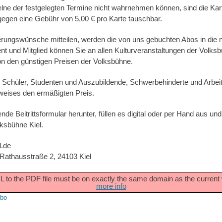
lne der festgelegten Termine nicht wahrnehmen können, sind die Kart
 gegen eine Gebühr von 5,00 € pro Karte tauschbar.
ungswünsche mitteilen, werden die von uns gebuchten Abos in die n
 und Mitglied können Sie an allen Kulturveranstaltungen der Volksb
von den günstigen Preisen der Volksbühne.
, Schüler, Studenten und Auszubildende, Schwerbehinderte und Arbeit
eises den ermäßigten Preis.
de Beitrittsformular herunter, füllen es digital oder per Hand aus un
lksbühne Kiel.
l.de
 Rathausstraße 2, 24103 Kiel
URL to the PDF file must be on exactly the same domain as the curren
more info
Abo