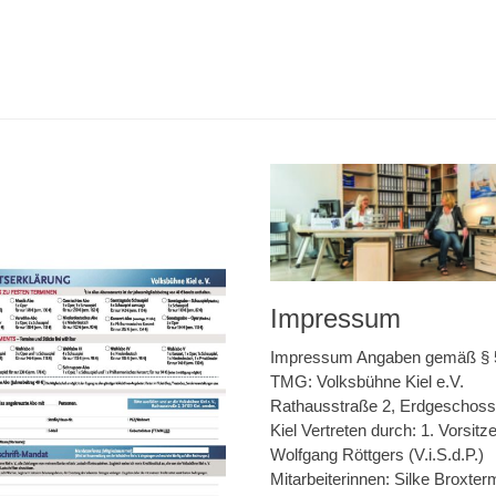
tion
Nächster
Beitrag:
Impressum
Impressum Angaben gemäß § 
TMG: Volksbühne Kiel e.V.
Rathausstraße 2, Erdgeschos
Kiel Vertreten durch: 1. Vorsitz
Wolfgang Röttgers (V.i.S.d.P.)
Mitarbeiterinnen: Silke Broxte