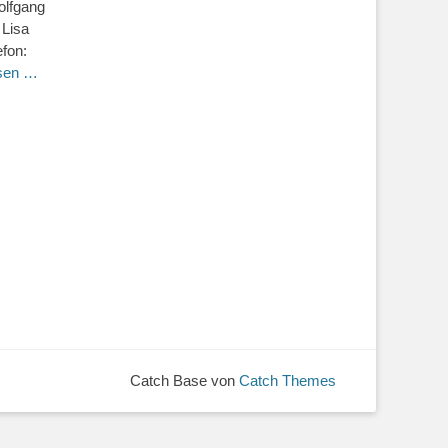
olfgang
 Lisa
efon:
esen …
Catch Base von
Catch Themes