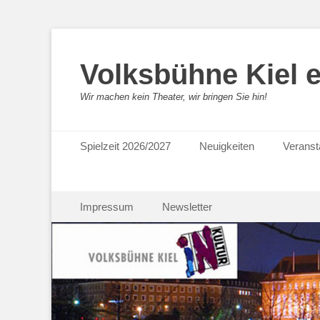
Volksbühne Kiel e
Wir machen kein Theater, wir bringen Sie hin!
Primäres Menü
Zum
Spielzeit 2026/2027
Neuigkeiten
Veranst
Inhalt
springen
Sekundäres Menü
Zum
Impressum
Newsletter
Inhalt
springen